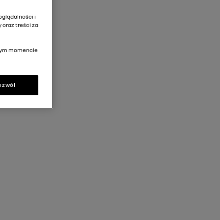
glądalności i
 oraz treści za
olnym momencie
ezwól