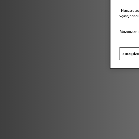
Nasza stron
wydajności 
Możesz zmi
zarządza