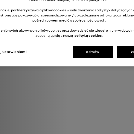
a i jej
partnerzy
używają plików cookies w celu tworzenia statystyk dotyczących o
strony, aby pokazywać ci spersonalizowane i/lub uzależnione od lokalizacji reklamy
pośrednictwem mediów społecznościowych.
enić wybór aktywnych plików cookies oraz dowiedzieć się więcej o nich - w dow
zapoznając się z naszą
polityką cookies.
j ustawieniami
odmów
z