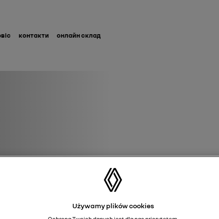
рвіс
контакти
онлайн склад
Używamy plików cookies
Ochrona Twoich danych jest dla nas priorytetem.