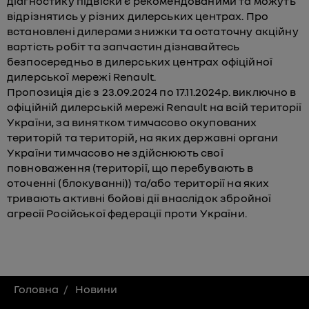
діагностику підвіски є рекомендованими та можуть
відрізнятись у різних дилерських центрах. Про
встановлені дилерами знижки та остаточну акційну
вартість робіт та запчастин дізнавайтесь
безпосередньо в дилерських центрах офіційної
дилерської мережі Renault.
Пропозиція діє з 23.09.2024 по 17.11.2024р. виключно в
офіційній дилерській мережі Renault на всій території
України, за винятком тимчасово окупованих
територій та територій, на яких державні органи
України тимчасово не здійснюють свої
повноваження (території, що перебувають в
оточенні (блокуванні)) та/або території на яких
тривають активні бойові дії внаслідок збройної
агресії Російської федерації проти України.
Головна
Новини