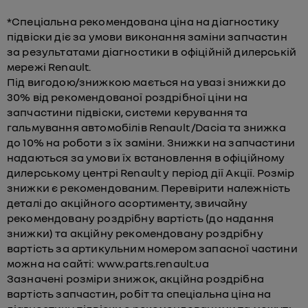
*Спеціальна рекомендована ціна на діагностику
підвіски діє за умови виконання заміни запчастин
за результатами діагностики в офіційній дилерській
мережі Renault.
Під вигодою/знижкою мається на увазі знижки до
30% від рекомендованої роздрібної ціни на
запчастини підвіски, системи керування та
гальмування автомобілів Renault /Dacia та знижка
до 10% на роботи з їх заміни. Знижки на запчастини
надаються за умови їх встановлення в офіційному
дилерському центрі Renault у період дії Акції. Розмір
знижки є рекомендованим. Перевірити належність
деталі до акційного асортименту, звичайну
рекомендовану роздрібну вартість (до надання
знижки) та акційну рекомендовану роздрібну
вартість за артикульним номером запасної частини
можна на сайті: www.parts.renault.ua
Зазначені розміри знижок, акційна роздрібна
вартість запчастин, робіт та спеціальна ціна на