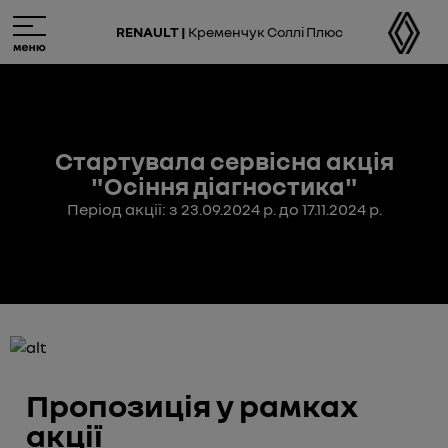
Skip
M
to
e
RENAULT |
Кременчук Соллі Плюс
main
n
content
u
Стартувала сервісна акція
"Осіння діагностика"
Період акції: з 23.09.2024 р. до 17.11.2024 р.
Пропозиція у рамках
акції